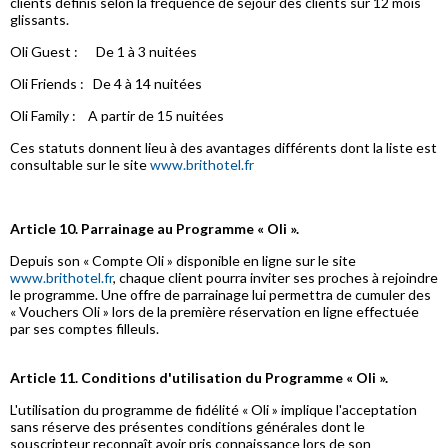
clients définis selon la fréquence de séjour des clients sur 12 mois
glissants.
Oli Guest : De 1 à 3 nuitées
Oli Friends : De 4 à 14 nuitées
Oli Family : A partir de 15 nuitées
Ces statuts donnent lieu à des avantages différents dont la liste est
consultable sur le site
www.brithotel.fr
Article 10. Parrainage au Programme « Oli ».
Depuis son « Compte Oli » disponible en ligne sur le site
www.brithotel.fr
, chaque client pourra inviter ses proches à rejoindre
le programme. Une offre de parrainage lui permettra de cumuler des
« Vouchers Oli » lors de la première réservation en ligne effectuée
par ses comptes filleuls.
Article 11. Conditions d'utilisation du Programme « Oli ».
L'utilisation du programme de fidélité « Oli » implique l'acceptation
sans réserve des présentes conditions générales dont le
souscripteur reconnaît avoir pris connaissance lors de son