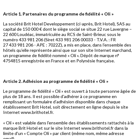
Article 1. Partenaires du programme de fidélité « Oli »
La société Brit Hotel Developpement (ci-après, Brit Hotel), SAS au
capital de 150 000 € dont le siège social se situe 22 rue Lavergne –
22 600 Loudéac, immatriculée au RCS de Saint-Brieuc sous le
numéro 433 981 206 (Siret 433 981 206 00033 - T.V.A. : FR
27 433 981 206 - APE : 7022Z), a mis en place, dans l’ensemble des
hôtels qu’elle représente ainsi que sur son site Internet marchand,
un programme de fidélité nommé « Oli ». Dépôt de marque n°
4754815 enregistrée en France et en Polynésie française.
Article 2. Adhésion au programme de fidélité « Oli »
Le programme de fidélité « Oli » est ouvert à toute personne âgée de
plus de 18 ans. Il est possible d'adhérer à ce programme en
remplissant un formulaire d’adhésion disponible dans chaque
établissement Brit Hotel, soit directement en ligne depuis le site
Internet www.brithotel.fr.
« Oli » est valable dans l'ensemble des établissements rattachés à la
marque Brit Hotel et sur le site Internet www.brithotel.fr dans la
limite d'un « Compte Oli » par client (même nom, même adresse
email).